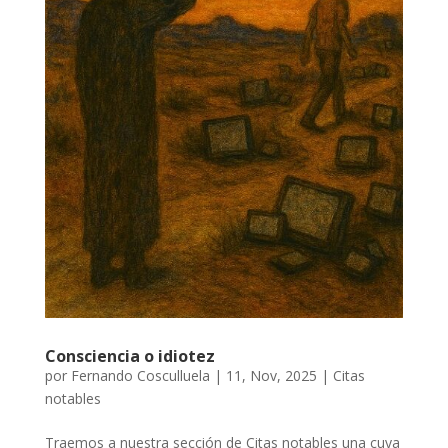
Consciencia o idiotez
por
Fernando Cosculluela
|
11, Nov, 2025
|
Citas
notables
Traemos a nuestra sección de Citas notables una cuya