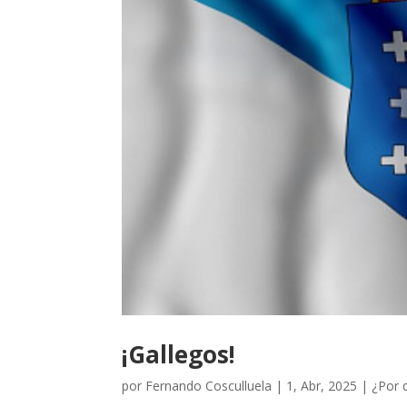
¡Gallegos!
por
Fernando Cosculluela
|
1, Abr, 2025
|
¿Por q