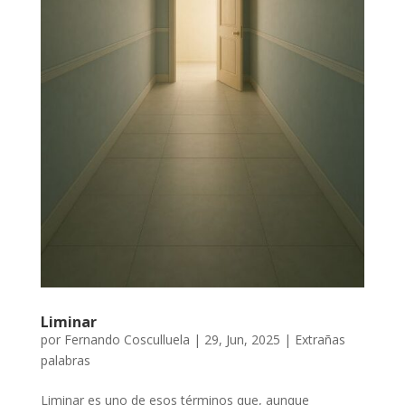
Liminar
por
Fernando Cosculluela
|
29, Jun, 2025
|
Extrañas
palabras
Liminar es uno de esos términos que, aunque