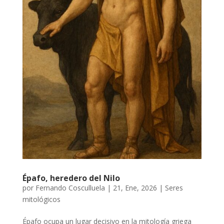
Épafo, heredero del Nilo
por
Fernando Cosculluela
|
21, Ene, 2026
|
Seres
mitológicos
Épafo ocupa un lugar decisivo en la mitología griega