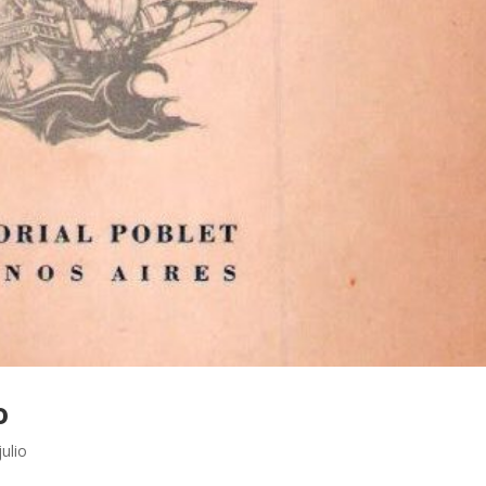
o
ulio