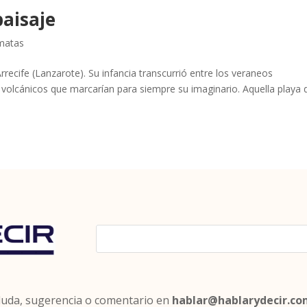
paisaje
matas
rrecife (Lanzarote). Su infancia transcurrió entre los veraneos
volcánicos que marcarían para siempre su imaginario. Aquella playa 
 duda, sugerencia o comentario en
hablar@hablarydecir.c