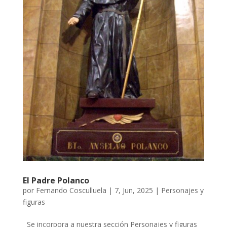
El Padre Polanco
por
Fernando Cosculluela
|
7, Jun, 2025
|
Personajes y
figuras
Se incorpora a nuestra sección Personajes y figuras