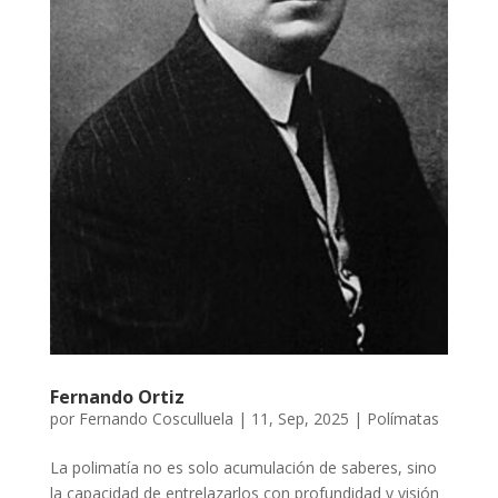
Fernando Ortiz
por
Fernando Cosculluela
|
11, Sep, 2025
|
Polímatas
La polimatía no es solo acumulación de saberes, sino
la capacidad de entrelazarlos con profundidad y visión