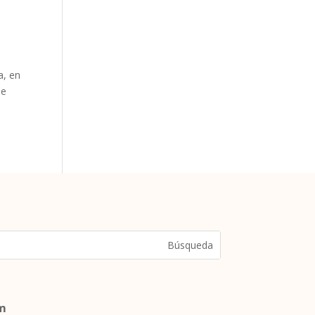
a, en
ue
om