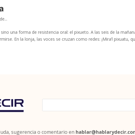
a
de...
o una forma de resistencia oral: el pixueto. A las seis de la mañan
rmirse. En la lonja, las voces se cruzan como redes: ¡Mira’l pixuatu, q
 duda, sugerencia o comentario en
hablar@hablarydecir.c