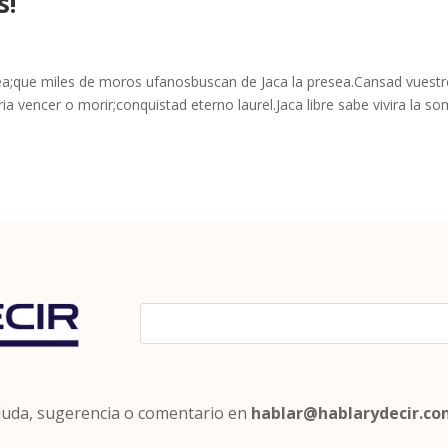
s!
elea;que miles de moros ufanosbuscan de Jaca la presea.Cansad vuest
ria vencer o morir;conquistad eterno laurel.Jaca libre sabe vivira la s
 duda, sugerencia o comentario en
hablar@hablarydecir.c