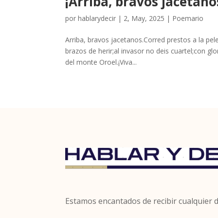
¡Arriba, bravos jacetano
por
hablarydecir
|
2, May, 2025
|
Poemario
Arriba, bravos jacetanos.Corred prestos a la p
brazos de herir;al invasor no deis cuartel;con glo
del monte Oroel.¡Viva...
Estamos encantados de recibir cualquier