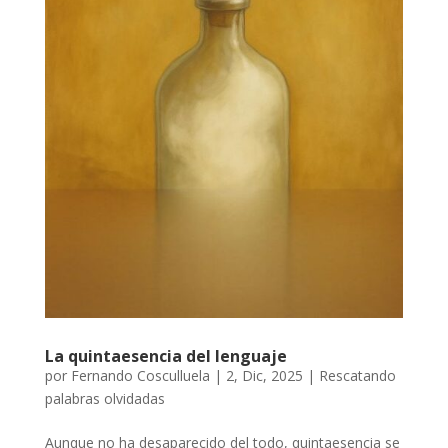
La quintaesencia del lenguaje
por
Fernando Cosculluela
|
2, Dic, 2025
|
Rescatando
palabras olvidadas
Aunque no ha desaparecido del todo, quintaesencia se