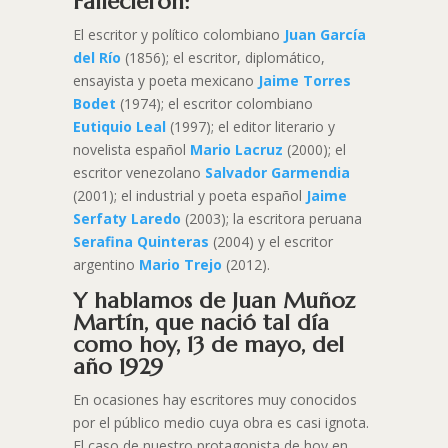
Fallecieron:
El escritor y político colombiano
Juan García
del Río
(1856); el escritor, diplomático,
ensayista y poeta mexicano
Jaime Torres
Bodet
(1974); el escritor colombiano
Eutiquio Leal
(1997); el editor literario y
novelista español
Mario Lacruz
(2000); el
escritor venezolano
Salvador Garmendia
(2001); el industrial y poeta español
Jaime
Serfaty Laredo
(2003); la escritora peruana
Serafina Quinteras
(2004) y el escritor
argentino
Mario Trejo
(2012).
Y hablamos de Juan Muñoz
Martín, que nació tal día
como hoy, 13 de mayo, del
año 1929
En ocasiones hay escritores muy conocidos
por el público medio cuya obra es casi ignota.
El caso de nuestro protagonista de hoy en