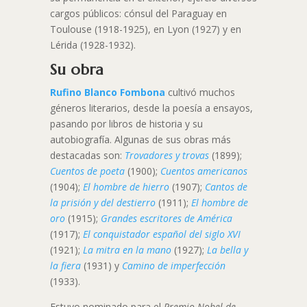
cargos públicos: cónsul del Paraguay en
Toulouse (1918-1925), en Lyon (1927) y en
Lérida (1928-1932).
Su obra
Rufino Blanco Fombona
cultivó muchos
géneros literarios, desde la poesía a ensayos,
pasando por libros de historia y su
autobiografía. Algunas de sus obras más
destacadas son:
Trovadores y trovas
(1899);
Cuentos de poeta
(1900);
Cuentos americanos
(1904);
El hombre de hierro
(1907);
Cantos de
la prisión y del destierro
(1911);
El hombre de
oro
(1915);
Grandes escritores de América
(1917);
El conquistador español del siglo XVI
(1921);
La mitra en la mano
(1927);
La bella y
la fiera
(1931) y
Camino de imperfección
(1933).
Estuvo nominado para el
Premio Nobel de