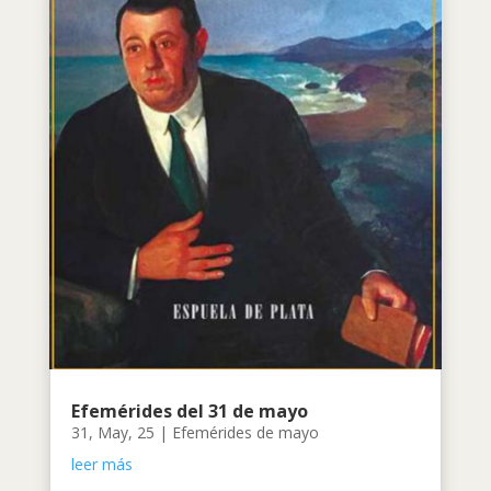
Efemérides del 31 de mayo
31, May, 25
|
Efemérides de mayo
leer más