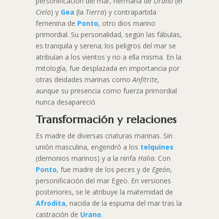
personificación del mar, hermana de
Urano
(el
Cielo
) y
Gea
(la
Tierra
) y contrapartida
femenina de
Ponto
, otro dios marino
primordial. Su personalidad, según las fábulas,
es tranquila y serena; los peligros del mar se
atribuían a los vientos y no a ella misma. En la
mitología, fue desplazada en importancia por
otras deidades marinas como
Anfitrite
,
aunque su presencia como fuerza primordial
nunca desapareció.
Transformación y relaciones
Es madre de diversas criaturas marinas. Sin
unión masculina, engendró a los
telquines
(demonios marinos) y a la ninfa
Halia
. Con
Ponto
, fue madre de los peces y de
Egeón
,
personificación del mar Egeo. En versiones
posteriores, se le atribuye la maternidad de
Afrodita
, nacida de la espuma del mar tras la
castración de
Urano
.