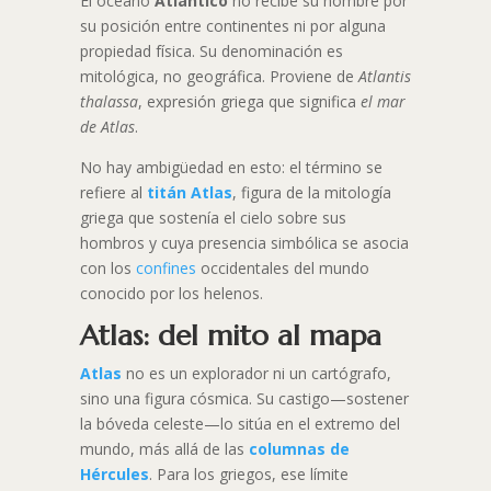
El océano
Atlántico
no recibe su nombre por
su posición entre continentes ni por alguna
propiedad física. Su denominación es
mitológica, no geográfica. Proviene de
Atlantis
thalassa
, expresión griega que significa
el mar
de Atlas
.
No hay ambigüedad en esto: el término se
refiere al
titán Atlas
, figura de la mitología
griega que sostenía el cielo sobre sus
hombros y cuya presencia simbólica se asocia
con los
confines
occidentales del mundo
conocido por los helenos.
Atlas: del mito al mapa
Atlas
no es un explorador ni un cartógrafo,
sino una figura cósmica. Su castigo—sostener
la bóveda celeste—lo sitúa en el extremo del
mundo, más allá de las
columnas de
Hércules
. Para los griegos, ese límite