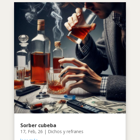
Sorber cubeba
17, Feb, 26
|
Dichos y refranes