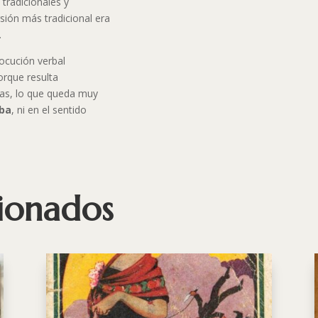
tradicionales y
rsión más tradicional era
.
locución verbal
orque resulta
as, lo que queda muy
eba
, ni en el sentido
cionados