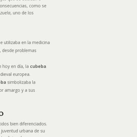
s consecuencias, como se
zuela
, uno de los
se utilizaba en la medicina
es, desde problemas
hoy en día, la
cubeba
edieval europea.
eba
simbolizaba la
bor amargo y a sus
o
idos bien diferenciados.
 la juventud urbana de su