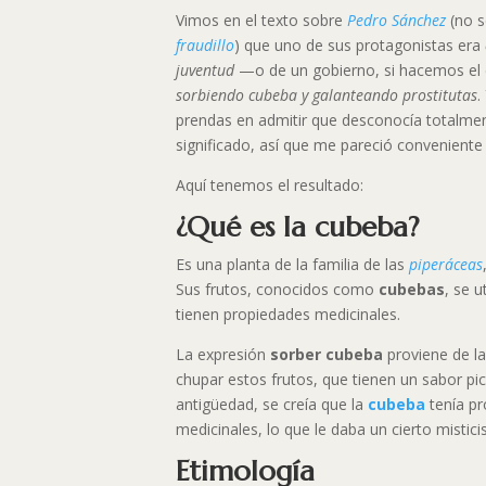
Vimos en el texto sobre
Pedro Sánchez
(no s
fraudillo
) que uno de sus protagonistas era
juventud
—o de un gobierno, si hacemos e
sorbiendo cubeba y galanteando prostitutas
.
prendas en admitir que desconocía totalmen
significado, así que me pareció conveniente i
Aquí tenemos el resultado:
¿Qué es la cubeba?
Es una planta de la familia de las
piperáceas
Sus frutos, conocidos como
cubebas
, se 
tienen propiedades medicinales.
La expresión
sorber cubeba
proviene de la
chupar estos frutos, que tienen un sabor pi
antigüedad, se creía que la
cubeba
tenía p
medicinales, lo que le daba un cierto mistic
Etimología