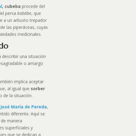
al
, cubeba
procede del
del persa
kabābe
, que
ere a un arbusto trepador
a de las piperáceas, cuyas
piedades medicinales.
ado
a describir una situación
desagradable o amargo
ambién implica aceptar
ue, al igual que
sorber
 de la situación.
e
José María de Pereda
,
tido diferente. Aquí se
ve de manera
s superficiales y
ajes que se dedican a