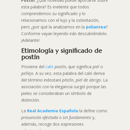
Postín
. ¿Qué novedad puede aportarse sobre
esta palabra? Es evidente que todos
comprendemos su significado y lo
relacionamos con el lujo y la ostentación,
pero ¿por qué la analizamos en la
poliantea
?
Conforme vayan leyendo irán descubriéndolo.
¡Adelante!
Etimología y significado de
postín
Proviene del
caló
postín
, que significa
piel
o
pellejo
. A su vez, esta palabra del caló deriva
del término indostaní
pōstīn
,
piel de abrigo
. La
asociación con la elegancia surgió porque las
pieles se consideraban un símbolo de
distinción.
La
Real Academia Española
la define como
presunción afectada o sin fundamento
y,
además, recoge dos expresiones