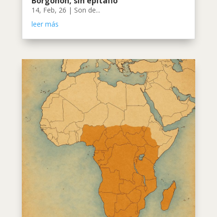
Borgoñón, sin epitafio
14, Feb, 26
|
Son de...
leer más