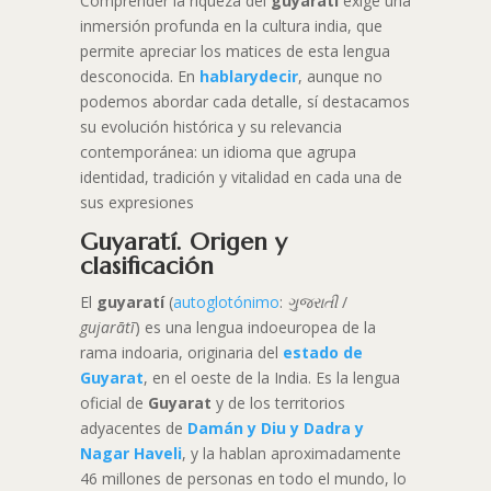
Comprender la riqueza del
guyaratí
exige una
inmersión profunda en la cultura india, que
permite apreciar los matices de esta lengua
desconocida. En
hablarydecir
, aunque no
podemos abordar cada detalle, sí destacamos
su evolución histórica y su relevancia
contemporánea: un idioma que agrupa
identidad, tradición y vitalidad en cada una de
sus expresiones
Guyaratí
.
Origen y
clasificación
El
guyaratí
(
autoglotónimo
:
ગુજરાતી
/
gujarātī
) es una lengua indoeuropea de la
rama indoaria, originaria del
estado de
Guyarat
, en el oeste de la India. Es la lengua
oficial de
Guyarat
y de los territorios
adyacentes de
Damán y Diu y Dadra y
Nagar Haveli
, y la hablan aproximadamente
46 millones de personas en todo el mundo, lo