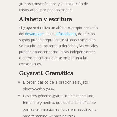
grupos consonánticos y la sustitución de
casos afijos por posposiciones.
Alfabeto y escritura
El
guyaratí
utiliza un alfabeto propio derivado
del
devanagari
. Es un
alfasilabario
, donde los
signos pueden representar sílabas completas.
Se escribe de izquierda a derecha y las vocales
pueden aparecer como letras independientes
o como diacríticos que acompañan a las
consonantes.
Guyaratí. Gramática
El orden básico de la oración es sujeto-
objeto-verbo (SOV).
Hay tres géneros gramaticales: masculino,
femenino y neutro, que suelen identificarse
por las terminaciones (
-o
para masculino,
-a
para femenino,
-u
para neutro).