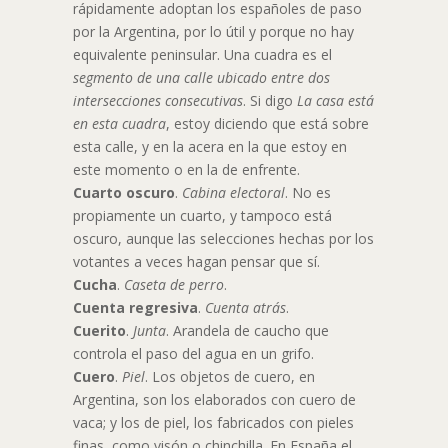
rápidamente adoptan los españoles de paso
por la Argentina, por lo útil y porque no hay
equivalente peninsular. Una cuadra es el
segmento de una calle ubicado entre dos
intersecciones consecutivas
. Si digo
La casa está
en esta cuadra
, estoy diciendo que está sobre
esta calle, y en la acera en la que estoy en
este momento o en la de enfrente.
Cuarto oscuro
.
Cabina electoral
. No es
propiamente un cuarto, y tampoco está
oscuro, aunque las selecciones hechas por los
votantes a veces hagan pensar que sí.
Cucha
.
Caseta de perro
.
Cuenta regresiva
.
Cuenta atrás
.
Cuerito
.
Junta
. Arandela de caucho que
controla el paso del agua en un grifo.
Cuero
.
Piel
. Los objetos de cuero, en
Argentina, son los elaborados con cuero de
vaca; y los de piel, los fabricados con pieles
finas, como visón o chinchilla. En España el