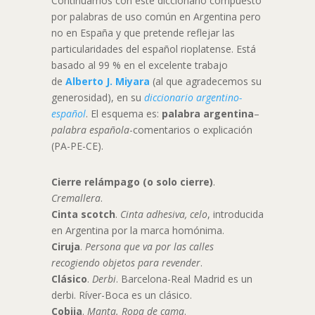
Continuamos con este diccionario compuesto
por palabras de uso común en Argentina pero
no en España y que pretende reflejar las
particularidades del español rioplatense. Está
basado al 99 % en el excelente trabajo
de
Alberto J. Miyara
(al que agradecemos su
generosidad), en su
diccionario argentino-
español
. El esquema es:
palabra argentina
–
palabra española
-comentarios o explicación
(PA-PE-CE).
Cierre relámpago (o solo cierre)
.
Cremallera
.
Cinta scotch
.
Cinta adhesiva, celo
, introducida
en Argentina por la marca homónima.
Ciruja
.
Persona que va por las calles
recogiendo objetos para revender
.
Clásico
.
Derbi
. Barcelona-Real Madrid es un
derbi. Ríver-Boca es un clásico.
Cobija
.
Manta. Ropa de cama
.