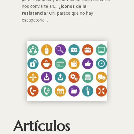
nos convierte en… ¿
iconos de la
resistencia
? Oh, parece que no hay
escapatoria…
Artículos