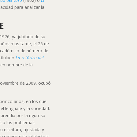
ndo del vaso
(1962) o
El
cidad para analizar la
AE
1976, ya jubilado de su
años más tarde, el 25 de
académico de número de
titulado
La retórica del
en nombre de la
noviembre de 2009, ocupó
icinco años, en los que
 el lenguaje y la sociedad.
prendía por la rigurosa
s a los problemas
 Su escritura, ajustada y
 y compromiso intelectual.