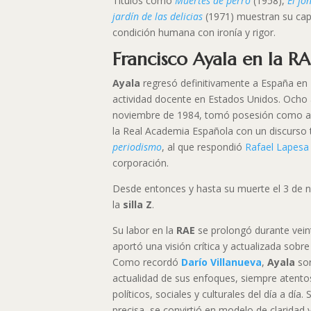
Títulos como
Muertes de perro
(1958),
El fo
jardín de las delicias
(1971) muestran su capa
condición humana con ironía y rigor.
Francisco Ayala en la R
Ayala
regresó definitivamente a España en 
actividad docente en Estados Unidos. Ocho 
noviembre de 1984, tomó posesión como 
la Real Academia Española con un discurso 
periodismo
, al que respondió
Rafael Lapesa
corporación.
Desde entonces y hasta su muerte el 3 de 
la
silla Z
.
Su labor en la
RAE
se prolongó durante veint
aportó una visión crítica y actualizada sobre
Como recordó
Darío Villanueva
,
Ayala
sor
actualidad de sus enfoques, siempre atento
políticos, sociales y culturales del día a día.
precisa, se convirtió en modelo de claridad