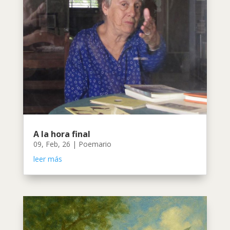
A la hora final
09, Feb, 26
|
Poemario
leer más