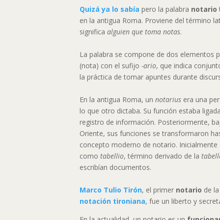
Quizá ya lo sabía
pero la palabra
notario
en la antigua Roma. Proviene del término la
significa
alguien que toma notas
.
La palabra se compone de dos elementos pri
(nota) con el sufijo
-ario
, que indica conjunt
la práctica de tomar apuntes durante discur
En la antigua Roma, un
notarius
era una per
lo que otro dictaba. Su función estaba ligada 
registro de información. Posteriormente, b
Oriente, sus funciones se transformaron ha
concepto moderno de notario. Inicialmente 
como
tabellio
, término derivado de la
tabel
escribían documentos.
Marco Tulio Tirón
, el primer
notario
de la
notación tironiana
, fue un liberto y secre
En la actualidad, un notario es un
funcionar