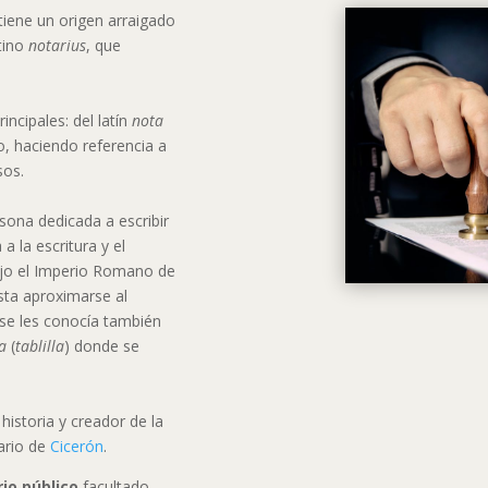
tiene un origen arraigado
tino
notarius
, que
ncipales: del latín
nota
o, haciendo referencia a
sos.
sona dedicada a escribir
a la escritura y el
ajo el Imperio Romano de
sta aproximarse al
se les conocía también
la
(
tablilla
) donde se
 historia y creador de la
tario de
Cicerón
.
io público
facultado