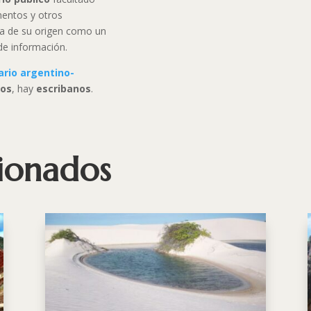
mentos y otros
ia de su origen como un
e información.
ario argentino-
ios
, hay
escribanos
.
cionados