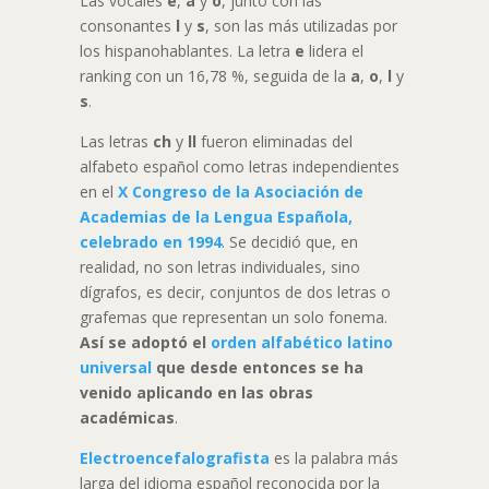
Las vocales
e
,
a
y
o
, junto con las
consonantes
l
y
s
, son las más utilizadas por
los hispanohablantes. La letra
e
lidera el
ranking con un 16,78 %, seguida de la
a
,
o
,
l
y
s
.
Las letras
ch
y
ll
fueron eliminadas del
alfabeto español como letras independientes
en el
X Congreso de la Asociación de
Academias de la Lengua Española,
celebrado en 1994
. Se decidió que, en
realidad, no son letras individuales, sino
dígrafos, es decir, conjuntos de dos letras o
grafemas que representan un solo fonema.
Así se adoptó el
orden alfabético latino
universal
que desde entonces se ha
venido aplicando en las obras
académicas
.
Electroencefalografista
es la palabra más
larga del idioma español reconocida por la