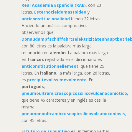
Real Academia Española (RAE)
, con 23
letras.
Esternocleidomastoideo
y
anticonstitucionalidad
tienen 22 letras.
Haciendo un análisis comparativo,
observamos que
Donaudampfschifffahrtselektrizitätenhauptbetri
con 80 letras es la palabra más larga
reconocida en
alemán
. La palabra más larga
en
francés
registrada en el diccionario es
anticonstitutionnellement
, que tiene 25
letras. En
italiano
, la más larga, con 26 letras,
es
precipitevolissimevolmente
. En
portugués
,
pneumoultramicroscopicossilicovulcanoconiótico
,
que tiene 46 caracteres y en inglés es casi la
misma:
pneumonoultramicroscopicsilicovolcanoconiosis
,
con 45 letras.
El
futuro de subjuntivo
es un tiempo verbal