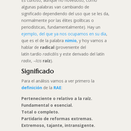
Es curioso, aunque no novedoso, cómo
algunas palabras van cambiando de
significado dependiendo del uso que se les da,
normalmente por las élites (políticas o
periodísticas, fundamentalmente). Hay un
ejemplo, del que ya nos ocupamos en su día
,
que es el de la palabra
nimio
, y hoy vamos a
hablar de
radical
(proveniente del
latín tardío
radicālis
y este derivado del latín
radix
, –
īcis
raíz
).
Significado
Para el análisis vamos a ver primero la
definición
de la
RAE
:
Perteneciente o relativo a la raíz.
Fundamental o esencial.
Total o completo.
Partidario de reformas extremas.
Extremoso, tajante, intransigente.