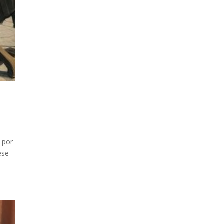
 por
ese