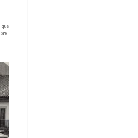
a que
obre