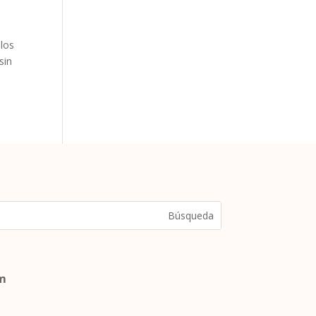
los
sin
om