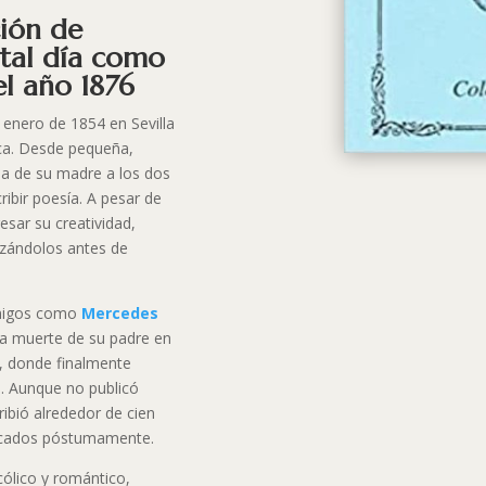
ión de
 tal día como
el año 1876
 enero de 1854 en Sevilla
aca. Desde pequeña,
da de su madre a los dos
ribir poesía. A pesar de
sar su creatividad,
izándolos antes de
amigos como
Mercedes
 la muerte de su padre en
ío, donde finalmente
s. Aunque no publicó
ibió alrededor de cien
icados póstumamente.
cólico y romántico,