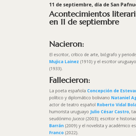
11 de septiembre, día de
San Pafnu
Acontecimientos literar
en 11 de septiembre
Nacieron:
El escritor, crítico de arte, biógrafo y perio
Mujica Lainez
(1910) y el escritor uruguay
(1933).
Fallecieron:
La poeta española
Concepción de Esteva
político y diplomático boliviano
Nataniel A
actor de teatro español
Roberto Vidal Bol
humorista uruguayo
Julio César Castro
, t
seudónimo
Juceca
(2003); escritor e histor
Barrán
(2009) y el novelista y académico e
Franco
(2022).