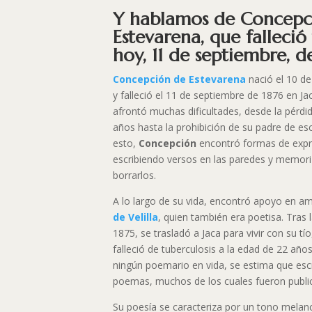
Y hablamos de Concepc
Estevarena, que falleció
hoy, 11 de septiembre, d
Concepción de Estevarena
nació el 10 de
y falleció el 11 de septiembre de 1876 en J
afrontó muchas dificultades, desde la pérdi
años hasta la prohibición de su padre de esc
esto,
Concepción
encontró formas de expre
escribiendo versos en las paredes y memor
borrarlos.
A lo largo de su vida, encontró apoyo en 
de Velilla
, quien también era poetisa. Tras
1875, se trasladó a Jaca para vivir con su t
falleció de tuberculosis a la edad de 22 año
ningún poemario en vida, se estima que escr
poemas, muchos de los cuales fueron publ
Su poesía se caracteriza por un tono melan