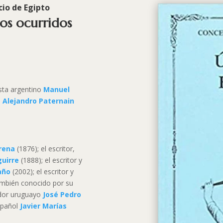
cio de Egipto
ios ocurridos
dista argentino
Manuel
o
Alejandro Paternain
rena
(1876); el escritor,
guirre
(1888); el escritor y
año
(2002); el escritor y
ambién conocido por su
iador uruguayo
José Pedro
spañol
Javier Marías