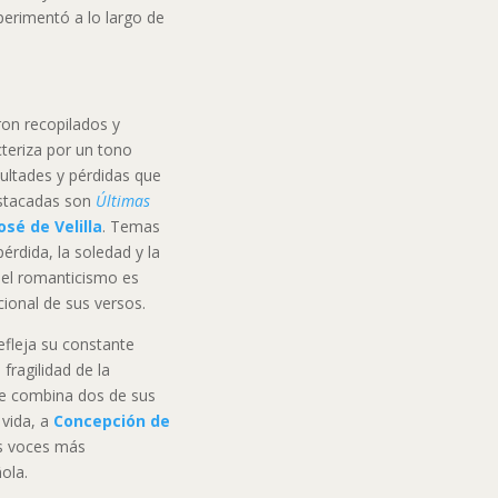
xperimentó a lo largo de
on recopilados y
teriza por un tono
cultades y pérdidas que
estacadas son
Últimas
osé de Velilla
. Temas
érdida, la soledad y la
 del romanticismo es
cional de sus versos.
refleja su constante
fragilidad de la
ue combina dos de sus
 vida, a
Concepción de
as voces más
ola.