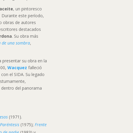
aceite
, un pintoresco
. Durante este período,
jo obras de autores
 escritores destacados
ardona
. Su obra más
a de una sombra
,
a presentar su obra en la
000,
Wacquez
falleció
 con el SIDA. Su legado
 póstumamente,
e dentro del panorama
cesos
(1971).
;
Paréntesis
(1975);
Frente
ño de nadie
(1983) y