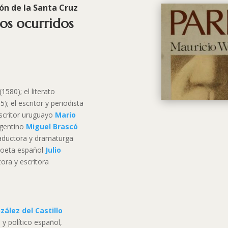
ón de la Santa Cruz
ios ocurridos
(1580); el literato
); el escritor y periodista
escritor uruguayo
Mario
argentino
Miguel Brascó
traductora y dramaturga
 poeta español
Julio
tora y escritora
zález del Castillo
y político español,