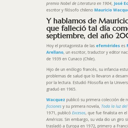
premio Nobel de Literatura en 1904
,
José E
escritor y filósofo chileno
Mauricio Wacqu
Y hablamos de Maurici
que falleció tal día com
septiembre, del año 2
Hoy el protagonista de las
efemérides
es
Arellano
, un escritor, traductor y editor n
de 1939 en Cunaco (Chile).
Hijo de un enólogo francés, su infancia es
problemas de salud que lo llevaron a desarr
por la lectura. Estudió Filosofía en la Unive
graduó en 1965.
Wacquez
publicó su primera colección de r
ficciones
y su primera novela,
Toda la luz de
1971, publicó
Excesos
, que fue finalista en e
Américas
. Sin embargo, su vida dio un giro s
trasladó a Europa en 1972, primero a Franci