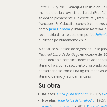
Entre 1986 y 2000,
Wacquez
residió en
Cal
municipio de la provincia de Teruel (España)
se dedicó plenamente a la escritura y tradu
franceses. En Calaceite, convivió con otros
como
José Donoso
y
Francesc García-C
reconocida durante este tiempo fue
Epifaní
publicada póstumamente en 2000.
A pesar de su deseo de regresar a Chile par
Feria del Libro de Santiago
en octubre del 2
antes debido a complicaciones relacionadas
literario ha sido redescubierto y valorado
consolidándolo como una figura important
literario chileno y latinoamericano.
Su obra
Relatos
.
Cinco y una ficciones
(1963) y
Ex
Novelas
.
Toda la luz del mediodía
(1965)
a un hombre armado
(1981);
Ella o el sue