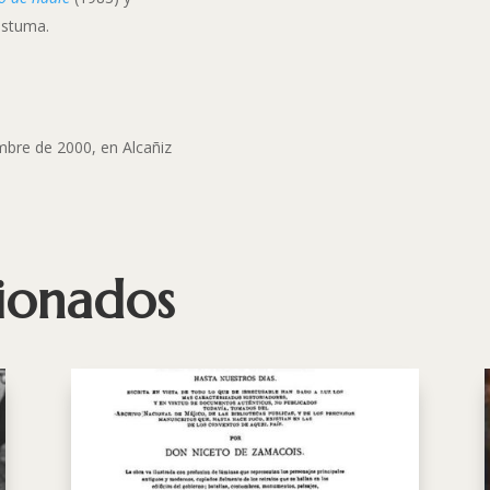
óstuma.
embre de 2000, en Alcañiz
cionados