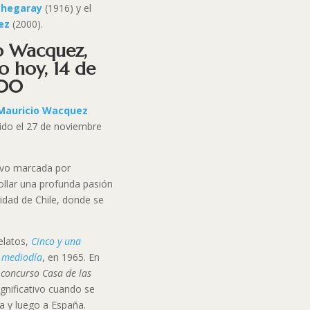
chegaray
(1916) y el
ez
(2000).
o Wacquez,
o hoy, 14 de
000
Mauricio Wacquez
acido el 27 de noviembre
tuvo marcada por
ollar una profunda pasión
rsidad de Chile, donde se
elatos,
Cinco y una
l mediodía
, en 1965. En
l
concurso Casa de las
ignificativo cuando se
a y luego a España.