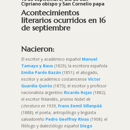
Cipriano obispo
y San Cornelio papa
Acontecimientos
literarios ocurridos en 16
de septiembre
Nacieron:
El escritor y académico español
Manuel
Tamayo y Baus
(1829); la escritora española
Emilia Pardo Bazán
(1851); el abogado,
escritor y académico costarricense
Víctor
Guardia Quirós
(1873); el escritor y profesor
nacionalista argentino
Ricardo Rojas
(1882);
el escritor finlandés,
premio Nobel de
Literatura en 1939
,
Frans Eemil Sillanpää
(1888); el poeta, antropólogo y lingüista
salvadoreño
Pedro Geoffroy Rivas
(1908); el
filólogo y dialectólogo español
Diego