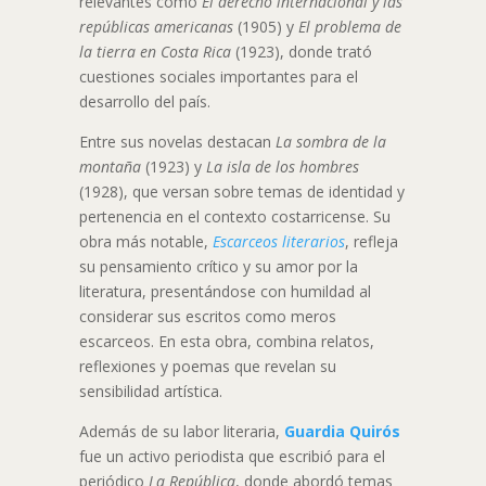
relevantes como
El derecho internacional y las
repúblicas americanas
(1905) y
El problema de
la tierra en Costa Rica
(1923), donde trató
cuestiones sociales importantes para el
desarrollo del país.
Entre sus novelas destacan
La sombra de la
montaña
(1923) y
La isla de los hombres
(1928), que versan sobre temas de identidad y
pertenencia en el contexto costarricense. Su
obra más notable,
Escarceos literarios
, refleja
su pensamiento crítico y su amor por la
literatura, presentándose con humildad al
considerar sus escritos como meros
escarceos. En esta obra, combina relatos,
reflexiones y poemas que revelan su
sensibilidad artística.
Además de su labor literaria,
Guardia Quirós
fue un activo periodista que escribió para el
periódico
La República
, donde abordó temas