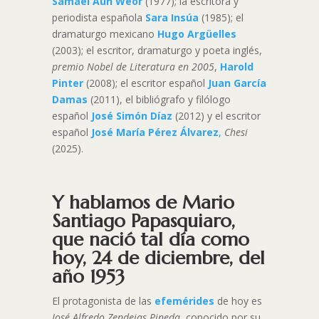
Samael Aun Weor
(1977); la escritora y
periodista española
Sara Insúa
(1985); el
dramaturgo mexicano
Hugo Argüelles
(2003); el escritor, dramaturgo y poeta inglés,
premio Nobel de Literatura en 2005
,
Harold
Pinter
(2008); el escritor español
Juan García
Damas
(2011), el bibliógrafo y filólogo
español
José Simón Díaz
(2012) y el escritor
español
José María Pérez Álvarez
,
Chesi
(2025).
Y hablamos de Mario
Santiago Papasquiaro,
que nació tal día como
hoy, 24 de diciembre, del
año 1953
El protagonista de las
efemérides
de hoy es
José Alfredo Zendejas Pineda
, conocido por su