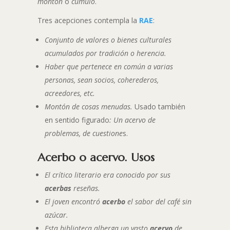
montón
o
cúmulo
.
Tres acepciones contempla la
RAE
:
Conjunto de valores o bienes culturales
acumulados por tradición o herencia.
Haber que pertenece en común a varias
personas, sean socios, coherederos,
acreedores, etc.
Montón de cosas menudas.
Usado también
en sentido figurado
: Un acervo de
problemas, de cuestione
s.
Acerbo o acervo. Usos
El crítico literario era conocido por sus
acerbas
reseñas.
El joven encontró
acerbo
el sabor del café sin
azúcar.
Esta biblioteca alberga un vasto
acervo
de