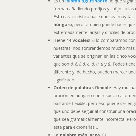
Es un
idioma aglutinante
, lo que signif
forman añadiendo prefijos y sufijos a las 
Esta característica hace que sea muy fáci
húngaro
, pero también puede hacer que
extremadamente largas y difíciles de pron
¡Tiene
14 vocales
! Si lo comparamos con
nuestras, nos sorprendemos mucho más. 
variantes que se originan en las cinco vo
que son
á, é, í, ó, ö, ő, ú, ü
y
ű
. Todas tien
diferente y, de hecho, pueden marcar una 
significado.
Orden de palabras flexible
. Hay mucha
oración en húngaro con respecto al orden 
bastante flexible, pero eso puede ser eng
que uno debe seguir al construir una or
que sea gramaticalmente incorrecta. Per
este para exponerlas…
La palabra más larga
. Es