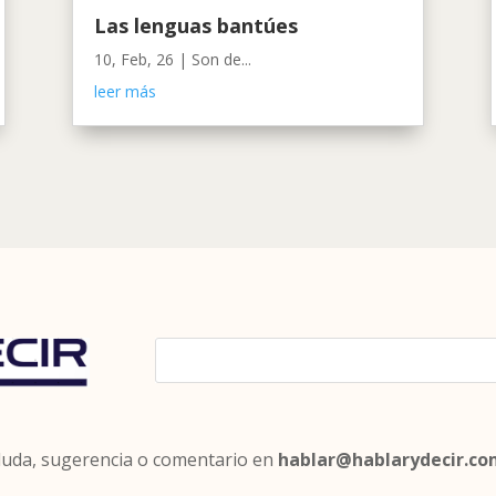
Las lenguas bantúes
10, Feb, 26
|
Son de...
leer más
 duda, sugerencia o comentario en
hablar@hablarydecir.c