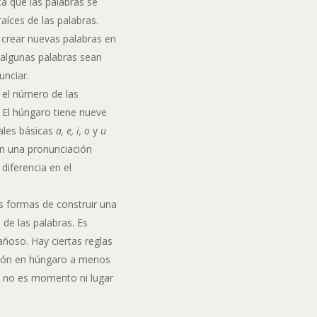
ica que las palabras se
raíces de las palabras.
l crear nuevas palabras en
 algunas palabras sean
unciar.
 el número de las
El húngaro tiene nueve
cales básicas
a, e, i, o
y
u
en una pronunciación
diferencia en el
s formas de construir una
de las palabras. Es
añoso. Hay ciertas reglas
ación en húngaro a menos
o no es momento ni lugar