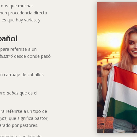
éramos que muchas
nen procedencia directa
e es que hay varias, y
pañol
para referirse a un
bisztró
desde donde pasó
un carruaje de caballos
garo
dobos
que es el
ra referirse a un tipo de
lyás
, que significa pastor,
arado por pastores.
referirse a un tipo de