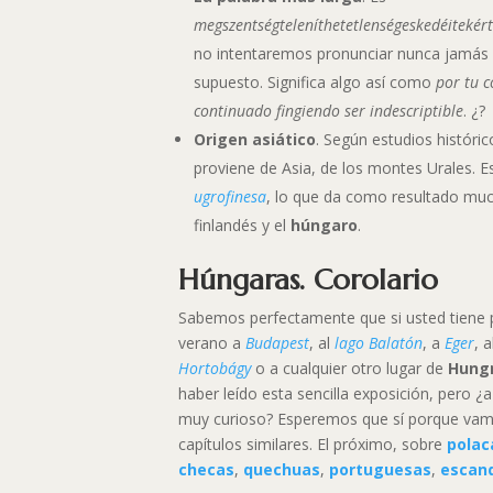
megszentségteleníthetetlenségeskedéitekér
no intentaremos pronunciar nunca jamás 
supuesto. Significa algo así como
por tu 
continuado fingiendo ser indescriptible
. ¿?
Origen asiático
. Según estudios históri
proviene de Asia, de los montes Urales. Es
ugrofinesa
, lo que da como resultado much
finlandés y el
húngaro
.
Húngaras. Corolario
Sabemos perfectamente que si usted tiene 
verano a
Budapest
, al
lago Balatón
, a
Eger
, 
Hortobágy
o a cualquier otro lugar de
Hungr
haber leído esta sencilla exposición, pero ¿
muy curioso? Esperemos que sí porque vam
capítulos similares. El próximo, sobre
polac
checas
,
quechuas
,
portuguesas
,
escan