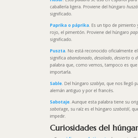
caballería ligera. Proviene del húngaro
huszá
significado.
Paprika o páprika
. Es un tipo de pimiento
rojo, el pimentón. Proviene del húngaro
pap
significado.
Puszta
. No está reconocido oficialmente e
significa
abandonado
,
desolado
,
desierto
o
d
palabra que, como vemos, tampoco es que
importarla.
Sable
. Del húngaro
szablya
, que nos llegó 
alemán antiguo y por el francés.
Sabotaje
. Aunque esta palabra tiene su ori
sabot
age, su raíz es el húngaro
szabotál
, qu
impedir.
Curiosidades del húnga