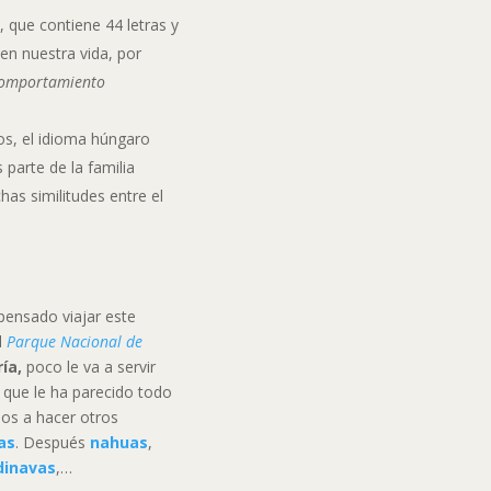
t
, que contiene 44 letras y
en nuestra vida, por
comportamiento
cos, el idioma húngaro
 parte de la familia
as similitudes entre el
pensado viajar este
al
Parque Nacional de
ía,
poco le va a servir
a que le ha parecido todo
os a hacer otros
as
. Después
nahuas
,
dinavas
,…