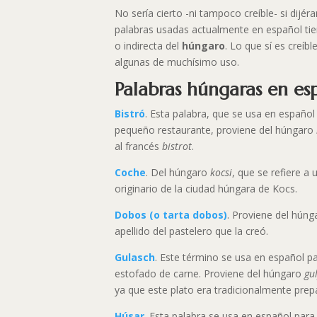
No sería cierto -ni tampoco creíble- si dij
palabras usadas actualmente en español tie
o indirecta del
húngaro
. Lo que sí es creíbl
algunas de muchísimo uso.
Palabras húngaras en es
Bistró
. Esta palabra, que se usa en español 
pequeño restaurante, proviene del húngaro
al francés
bistrot
.
Coche
. Del húngaro
kocsi
, que se refiere a 
originario de la ciudad húngara de Kocs.
Dobos (o tarta dobos)
. Proviene del hún
apellido del pastelero que la creó.
Gulasch
. Este término se usa en español pa
estofado de carne. Proviene del húngaro
gu
ya que este plato era tradicionalmente prep
Húsar
. Esta palabra se usa en español para 