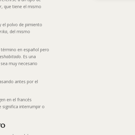
r
, que tiene el mismo
 y el polvo de pimiento
rika
, del mismo
l término en español pero
eshabitado
. Es una
 sea muy necesario
pasando antes por el
gen en el francés
e significa interrumpir o
ro